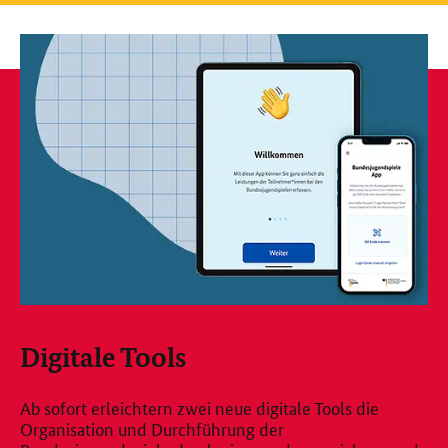
Digitale Tools
Ab sofort erleichtern zwei neue digitale Tools die
Organisation und Durchführung der