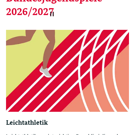
2026/2027
Leichtathletik